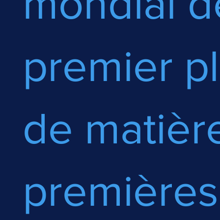
mondial d
premier p
de matièr
premières