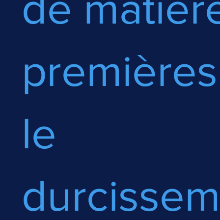
de matièr
premières
le
durcissem