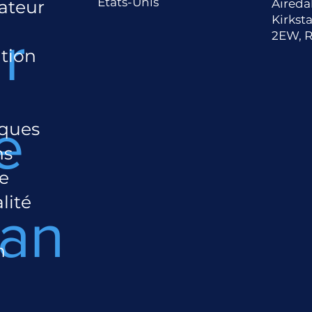
États-Unis
ateur
Aireda
Kirksta
r
2EW, 
tion
e
iques
ns
de
lité
lan
n