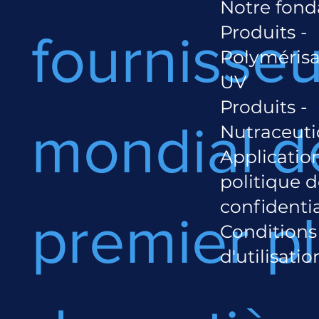
Notre fond
Produits -
fournisseu
Polymérisa
UV
Produits -
mondial d
Nutraceut
Applicatio
politique 
confidentia
premier p
Conditions
d'utilisatio