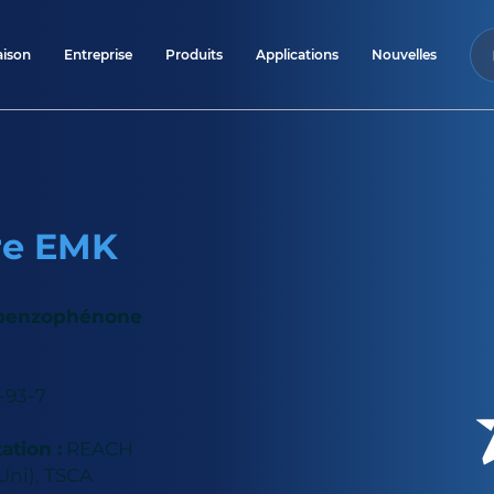
ison
Entreprise
Produits
Applications
Nouvelles
re EMK
 benzophénone
-93-7
tion :
REACH
ni), TSCA