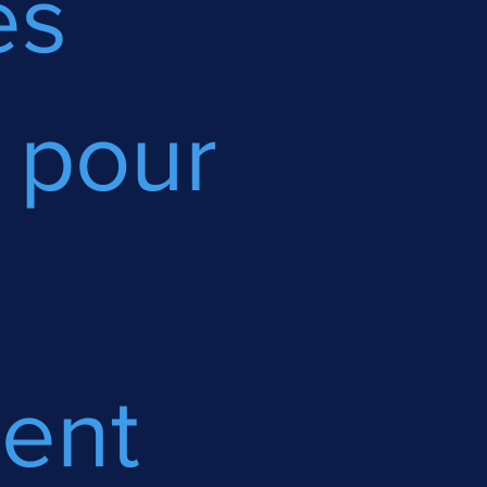
es
 pour
ent