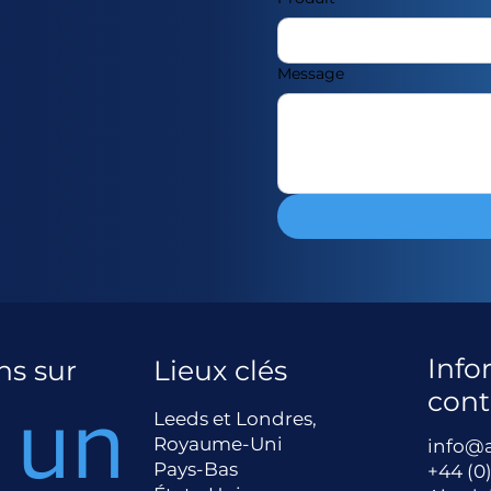
Message
Info
ns sur
Lieux clés
cont
 un
e
Leeds et Londres,
Royaume-Uni
info@
Pays-Bas
+44 (0)