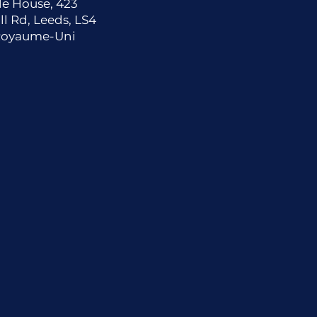
le House, 423
ll Rd, Leeds, LS4
Royaume-Uni