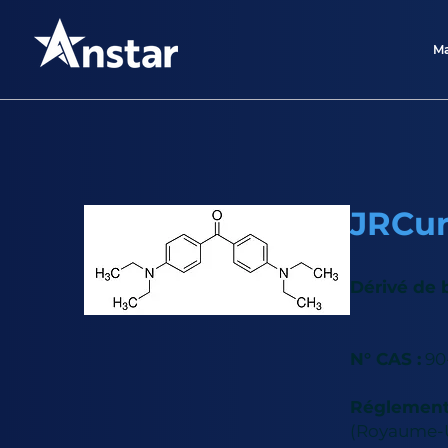
Ma
JRCu
Dérivé de
N° CAS :
90
Réglementa
(Royaume-U