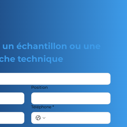
un échantillon ou une 
iche technique
Position
Téléphone
*