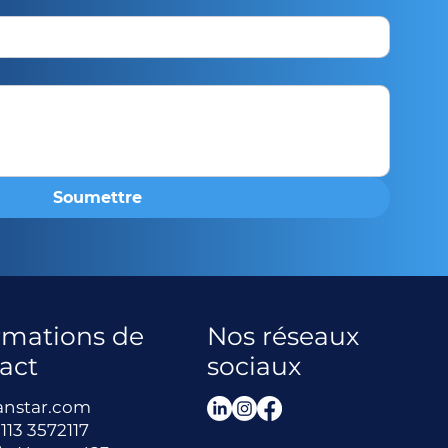
Soumettre
rmations de
Nos réseaux
act
sociaux
anstar.com
113 3572117