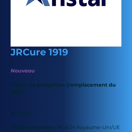
JRCure 1919
Nouveau
Oxyde de phosphine (remplacement du
TPO)
N° CAS :
-
Réglementation :
REACH Royaume-Uni/UE