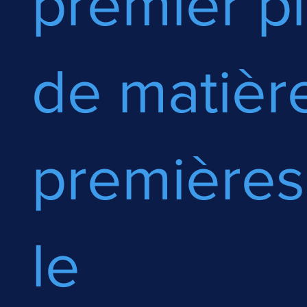
premier p
de matièr
premières
le