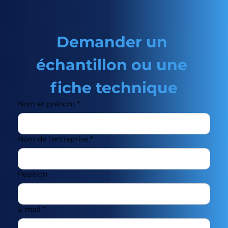
Demander un 
échantillon ou une 
fiche technique
Nom et prénom
*
Nom de l'entreprise
*
Position
E-mail
*