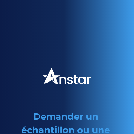
retrait lors de la polymérisation et confère une
excellente dureté et stabilité thermique aux films
durcis. La structure assure également une résistance
au jaunissement et à la déformation dimensionnelle.
Grâce à sa faible viscosité et à son odeur minimale, le
CTFA se mélange facilement à une large gamme de
formulations de polymérisation UV et EB. Il est
couramment utilisé pour améliorer la dureté de
surface, la clarté optique et l'adhérence aux
plastiques ou aux métaux, notamment dans les
applications exigeant un contrôle précis des
propriétés du film.
Demander un 
échantillon ou une 