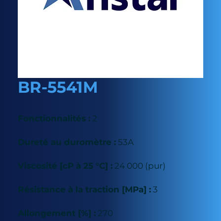
BR-5541M
Fonctionnalités :
2
Dureté au duromètre :
53A
Viscosité [cP à 25 °C] :
24 000 (pur)
Résistance à la traction [MPa] :
3
Allongement [%] :
270