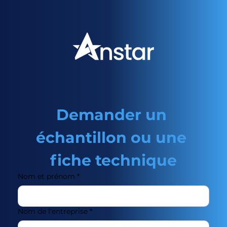
Demander un 
échantillon ou une 
fiche technique
Nom et prénom
*
Nom de l'entreprise
*