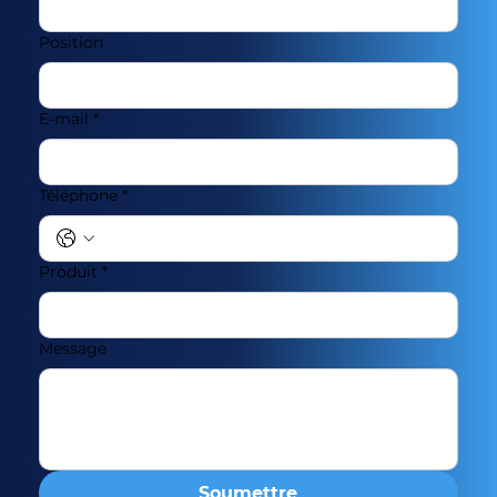
Position
E-mail
*
Téléphone
*
Produit
*
Message
Soumettre