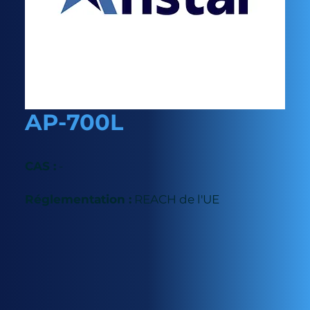
AP-700L
CAS :
-
Réglementation :
REACH de l'UE