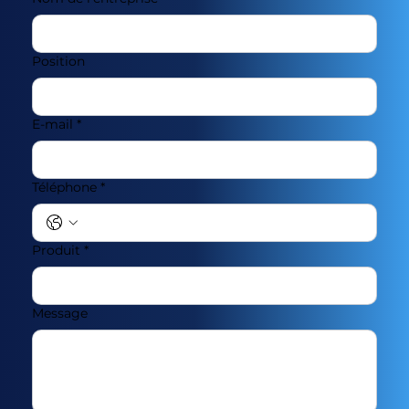
Position
E-mail
*
Téléphone
*
Produit
*
Message