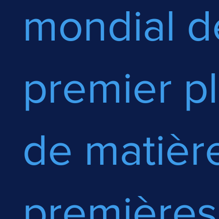
mondial d
premier p
de matièr
premières