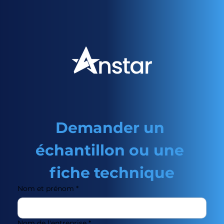
Demander un 
échantillon ou une 
fiche technique
Nom et prénom
*
Nom de l'entreprise
*