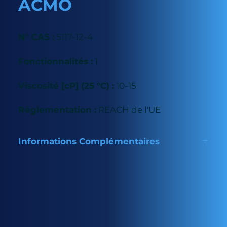
ACMO
N° CAS :
5117-12-4
Fonctionnalités :
1
Viscosité [cP] (25 °C) :
10-15
Réglementation :
REACH de l'UE
Informations Complémentaires
L'ACMO est un monomère d'acrylamide actif à faible
odeur. En matière de polymérisation UV, l'ACMO
présente les avantages suivants : polymérisation
rapide, bonne dilution, faible retrait volumique,
excellente résistance à la chaleur et faible toxicité.
Son utilisation est particulièrement recommandée
dans les encres, les revêtements, les mastics et les