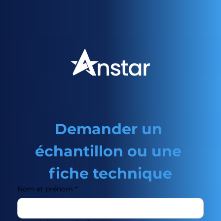
adhésifs.
Demander un 
échantillon ou une 
fiche technique
Nom et prénom
*