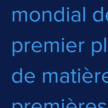
mondial d
premier p
de matièr
premières