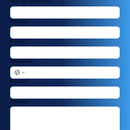
Nom de l'entreprise
*
Position
E-mail
*
Téléphone
*
Produit
*
Message