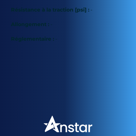
Résistance à la traction [psi] :
-
Allongement :
-
Réglementaire :
-