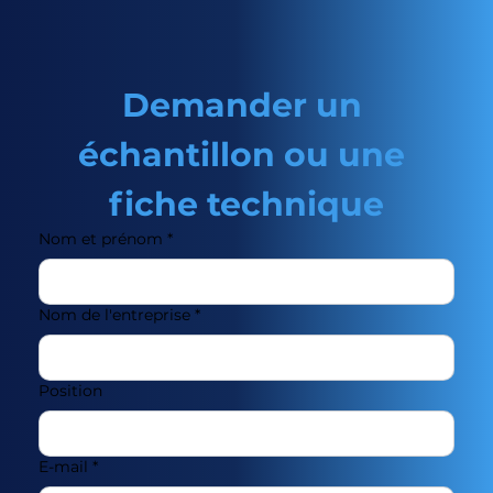
Demander un 
échantillon ou une 
fiche technique
Nom et prénom
*
Nom de l'entreprise
*
Position
E-mail
*