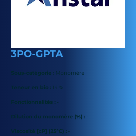
3PO-GPTA
Sous-catégorie :
Monomère
Teneur en bio :
14 %
Fonctionnalités :
-
Dilution du monomère (%) :
-
Viscosité [cP] (25°C) :
-