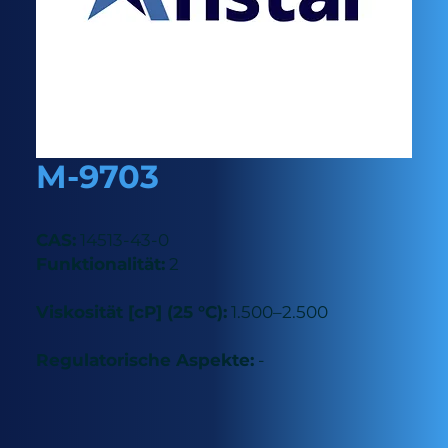
M-9703
CAS:
14513-43-0
Funktionalität:
2
Viskosität [cP] (25 °C):
1.500–2.500
Regulatorische Aspekte:
-