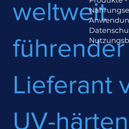
weltweit
Nahrungse
Anwendun
Datenschut
führender
Nutzungs
Lieferant 
UV-härte