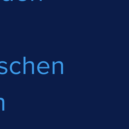
ischen
n