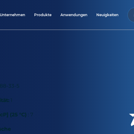
Unternehmen
Produkte
Anwendungen
Neuigkeiten
88-33-5
tät:
1
cP] (25 °C)
: 7
sche