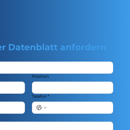
r Datenblatt anfordern
Position
Telefon
*