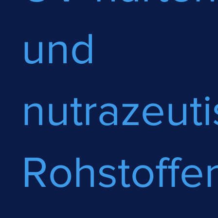
und
nutrazeut
Rohstoffe