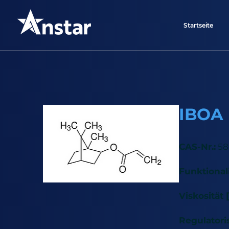
Startseite
IBOA
CAS-Nr.:
58
Funktionali
Viskosität [
Regulatori