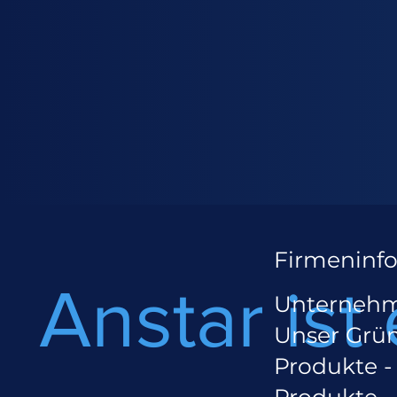
Firmeninf
Anstar ist 
Unterneh
Unser Grü
Produkte 
Produkte -