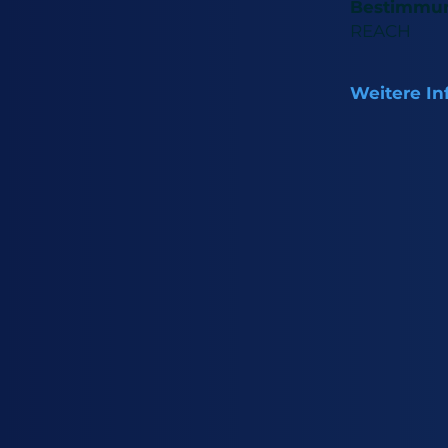
Bestimmu
REACH
Weitere In
IBOA ist ein
mit hoher Gl
(Tg), das für
Hochleistung
Basis von Lö
Emulsionspol
reaktives Ver
strahlungshä
eingesetzt wir
besonders fü
Polyacrylpolyo
Verdünnungsm
strahlungshä
Hartbeschich
Strukturklebst