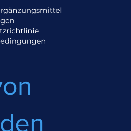
rgänzungsmittel
gen
zrichtlinie
bedingungen
von
nden