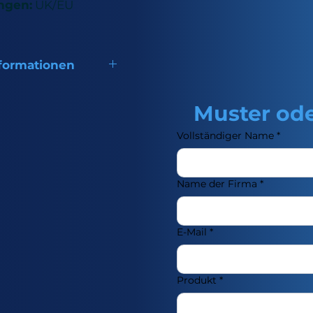
ngen:
UK/EU
formationen
 hydrophobes Monomer
asübergangstemperatur
Muster ode
sbeschichtungen auf
Vollständiger Name
*
sungs- und
ymeren sowie als
dünnungsmittel für
Name der Firma
*
rtende Systeme
d. Es eignet sich
r Anwendungen mit
E-Mail
*
len, als reaktives
ittel für
rtende
Produkt
*
tungen und als
off.