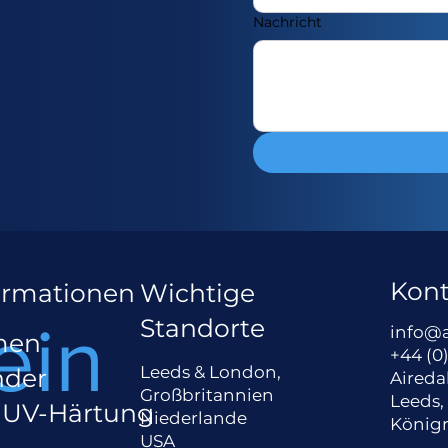
Nachricht
Kont
ormationen
Wichtige
ein
Standorte
info@
men
+44 (0)
Leeds & London,
nder
Aireda
Großbritannien
Leeds,
- UV-Härtung
Niederlande
Königr
USA