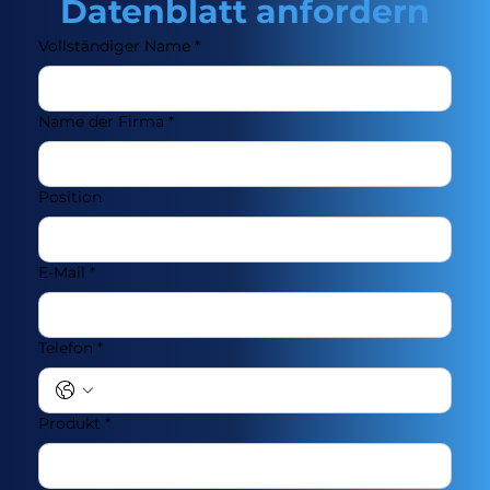
Datenblatt anfordern
Vollständiger Name
*
Name der Firma
*
Position
E-Mail
*
Telefon
*
Produkt
*