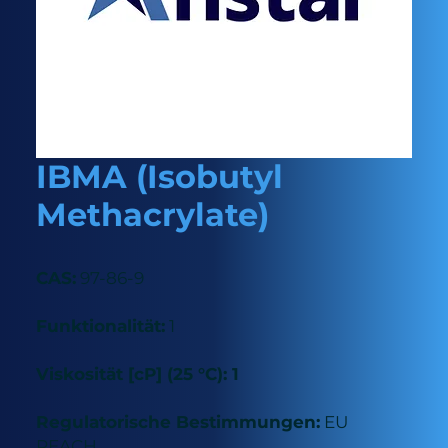
IBMA (Isobutyl
Methacrylate)
CAS:
97-86-9
Funktionalität:
1
Viskosität [cP] (25 °C): 1
Regulatorische Bestimmungen:
EU
REACH