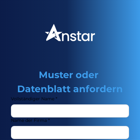
Muster oder 
Datenblatt anfordern
Vollständiger Name
*
Name der Firma
*