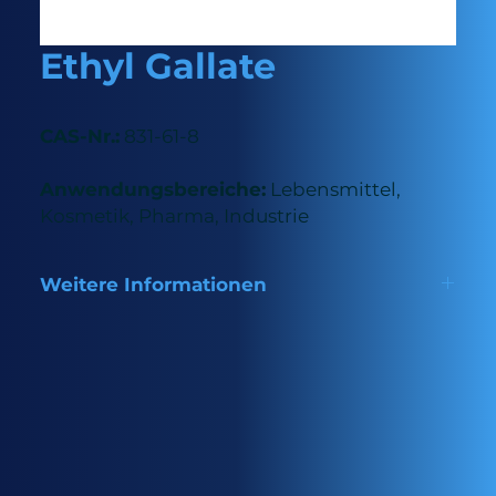
Ethyl Gallate
CAS-Nr.:
831-61-8
Anwendungsbereiche:
Lebensmittel,
Kosmetik, Pharma, Industrie
Weitere Informationen
Natürlich gewonnenes Antioxidans, das als
Lebensmittelzusatzstoff zur Verhinderung von
Verderb und Qualitätsminderung sowie aufgrund
seiner entzündungshemmenden und
antimikrobiellen Eigenschaften in der Pharma- und
Kosmetikindustrie eingesetzt wird.