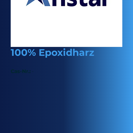
100% Epoxidharz
Cas-Nr.:
-