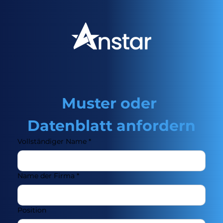
Muster oder 
Datenblatt anfordern
Vollständiger Name
*
Name der Firma
*
Position