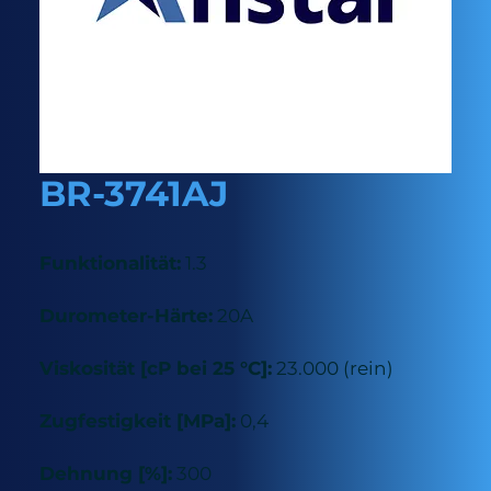
BR-3741AJ
Funktionalität:
1.3
Durometer-Härte:
20A
Viskosität [cP bei 25 °C]:
23.000 (rein)
Zugfestigkeit [MPa]:
0,4
Dehnung [%]:
300