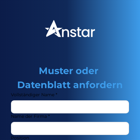
Muster oder 
Datenblatt anfordern
Vollständiger Name
*
Name der Firma
*
Position