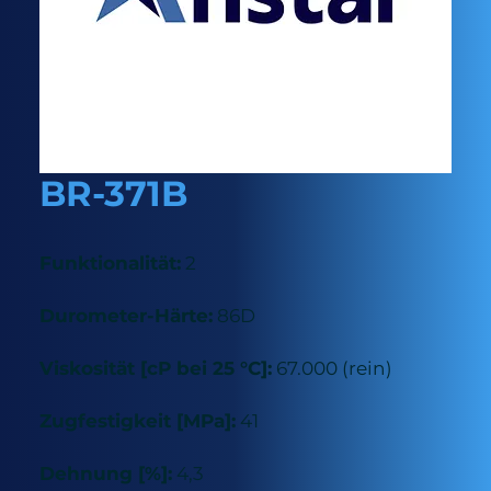
BR-371B
Funktionalität:
2
Durometer-Härte:
86D
Viskosität [cP bei 25 °C]:
67.000 (rein)
Zugfestigkeit [MPa]:
41
Dehnung [%]:
4,3