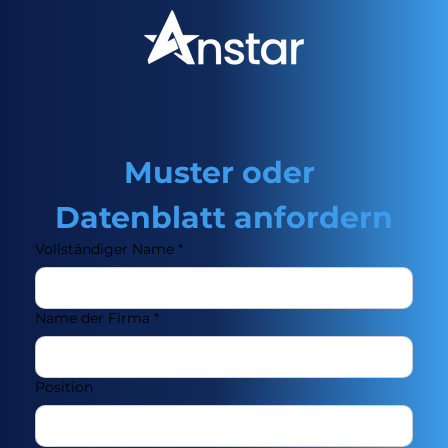
Muster oder 
Datenblatt anfordern
Vollständiger Name
*
Name der Firma
*
Position