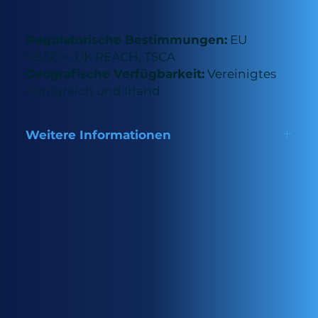
Regulatorische Bestimmungen:
EU
REACH, UK REACH, TSCA
Geografische Verfügbarkeit:
Vereinigtes
Königreich und Irland
Weitere Informationen
Hohe Zugfestigkeit; bietet überlegene Härte und
Kratzfestigkeit; vergilbt nicht