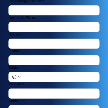
Vollständiger Name
*
Name der Firma
*
Position
E-Mail
*
Telefon
*
Produkt
*
Nachricht