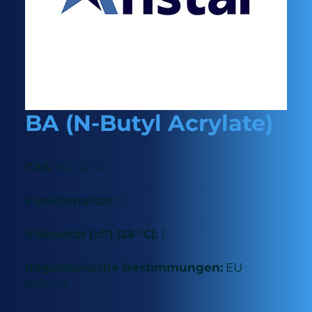
BA (N-Butyl Acrylate)
CAS:
141-32-2
Funktionalität:
1
Viskosität [cP] (25 °C):
1
Regulatorische Bestimmungen:
EU
REACH