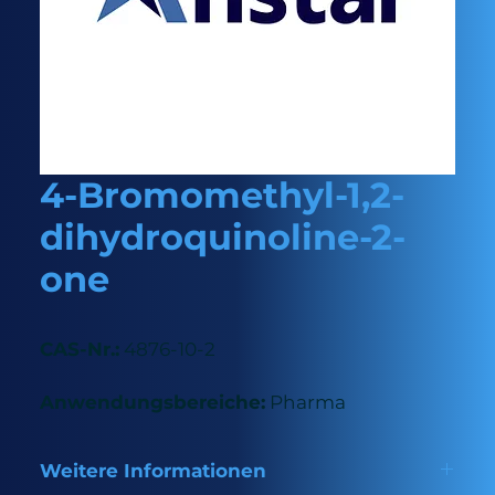
4-Bromomethyl-1,2-
dihydroquinoline-2-
one
CAS-Nr.:
4876-10-2
Anwendungsbereiche:
Pharma
Weitere Informationen