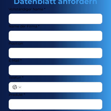
Datenblatt anfordern
Vollständiger Name
*
Name der Firma
*
Position
E-Mail
*
Telefon
*
Produkt
*